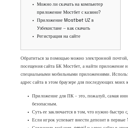
Можно ли скачать на компьютер
приложение Мостбет с казино?
Приложение Mostbet UZ в
Узбекистане — как скачать
Регистрация на сайте
Обратиться за помощью можно электронной почтой,
посещения сайта БК Мостбет, а найти приложение 
специальными мобильными приложениями. Использо
адрес сайта в этом браузере для последующих моих 
Приложение для ПК – это, пожалуй, самая инн
безопасным.
Суть ее заключается в том, что нужно быстро с
Если игрок успевает внести депозит в первые 