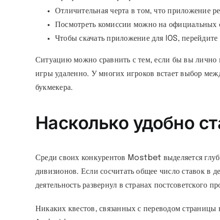
Отличительная черта в том, что приложение р
Посмотреть комиссии можно на официальных 
Чтобы скачать приложение для IOS, перейдите
Ситуацию можно сравнить с тем, если бы вы лично 
игры удаленно. У многих игроков встает выбор ме
букмекера.
Насколько удобно ст
Среди своих конкурентов Mostbet выделяется глуб
дивизионов. Если сосчитать общее число ставок в д
деятельность развернул в странах постсоветского п
Никаких квестов, связанных с переводом страницы 