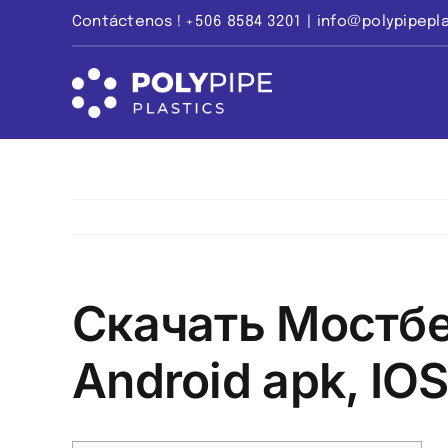
Skip
Contáctenos ! +506 8584 3201
|
info@polypipepl
to
content
Скачать Мостбе
Android apk, IO