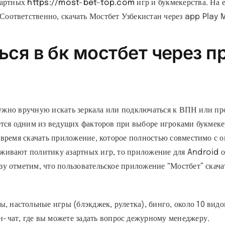
зартных
https://most-bet-top.com
игр и букмекерства. На 
оответственно, скачать Мостбет Узбекистан через app Play 
ься в бк мостбет через 
 нужно вручную искать зеркала или подключаться к ВПН или пр
ется одним из ведущих факторов при выборе игроками букмеке
 время скачать приложение, которое полностью совместимо с
живают политику азартных игр, то приложение для Android 
у отметим, что пользовательское приложение “Мостбет” скачат
ы, настольные игры (блэкджек, рулетка), бинго, около 10 видо
-чат, где вы можете задать вопрос дежурному менеджеру.