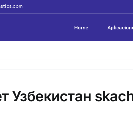
astics.com
Home
Aplicacion
т Узбекистан skach
S