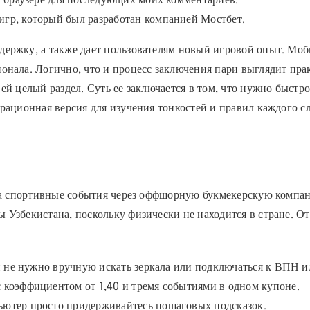
ом браузере для последующих моих комментариев.
игр, который был разработан компанией Мостбет.
держку, а также дает пользователям новый игровой опыт. М
онала. Логично, что и процесс заключения пари выглядит пр
й целый раздел. Суть ее заключается в том, что нужно быстро 
рационная версия для изучения тонкостей и правил каждого сл
 на спортивные события через оффшорную букмекерскую компан
Узбекистана, поскольку физически не находится в стране. От
 и не нужно вручную искать зеркала или подключаться к ВПН 
 коэффициентом от 1,40 и тремя событиями в одном купоне.
ьютер просто придерживайтесь пошаговых подсказок.