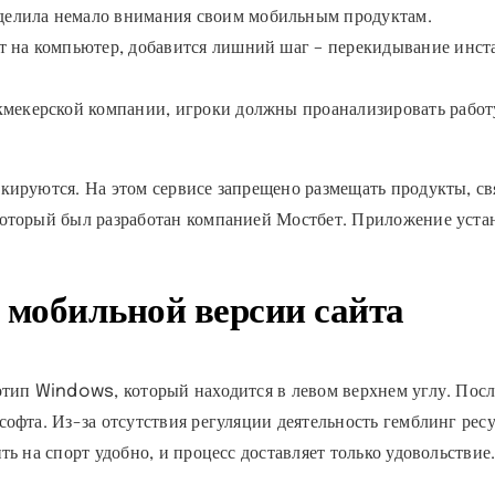
делила немало внимания своим мобильным продуктам.
бет на компьютер, добавится лишний шаг – перекидывание инс
укмекерской компании, игроки должны проанализировать работ
кируются. На этом сервисе запрещено размещать продукты, св
который был разработан компанией Мостбет. Приложение уста
 мобильной версии сайта
отип Windows, который находится в левом верхнем углу. Посл
софта. Из-за отсутствия регуляции деятельность гемблинг рес
ь на спорт удобно, и процесс доставляет только удовольствие