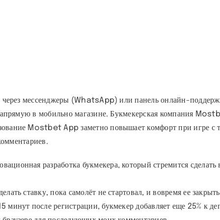
 через мессенджеры (WhatsApp) или панель онлайн-поддержки
напрямую в мобильно магазине. Букмекерская компания Mostb
вание Mostbet App заметно повышает комфорт при игре с те
комментариев.
овационная разработка букмекера, который стремится сделать 
делать ставку, пока самолёт не стартовал, и вовремя ее закрыть
15 минут после регистрации, букмекер добавляет еще 25% к де