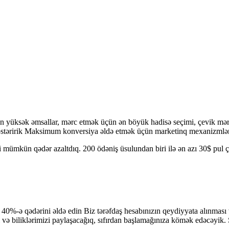
n yüksək əmsallar, mərc etmək üçün ən böyük hadisə seçimi, çevik mər
östəririk Maksimum konversiya əldə etmək üçün marketinq mexanizmləri
ümkün qədər azaltdıq. 200 ödəniş üsulundan biri ilə ən azı 30$ pul çıxa
n 40%-ə qədərini əldə edin Biz tərəfdaş hesabınızın qeydiyyata alınma
i və biliklərimizi paylaşacağıq, sıfırdan başlamağınıza kömək edəcəyik