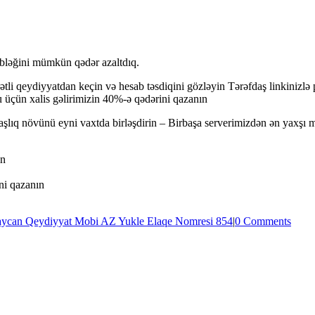
bləğini mümkün qədər azaltdıq.
tli qeydiyyatdan keçin və hesab təsdiqini gözləyin Tərəfdaş linkinizlə 
u üçün xalis gəlirimizin 40%-ə qədərini qazanın
lıq növünü eyni vaxtda birləşdirin – Birbaşa serverimizdən ən yaxşı məh
in
ni qazanın
aycan Qeydiyyat Mobi AZ Yukle Elaqe Nomresi 854
|
0 Comments