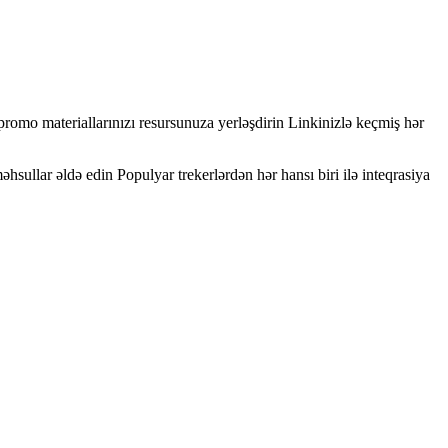
promo materiallarınızı resursunuza yerləşdirin Linkinizlə keçmiş hər
sullar əldə edin Populyar trekerlərdən hər hansı biri ilə inteqrasiya