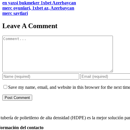
en yaxsi bukmeker 1xbet Azerbaycan
merc oyunlari, 1xbet az, Azerbaycan
merc saytlari
Leave A Comment
Comment
Save my name, email, and website in this browser for the next tim
tubería de polietileno de alta densidad (HDPE) es la mejor solución para 
formación del contacto