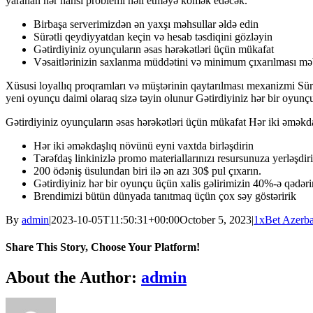
yaranan hər hansı problemi həll etməyə kömək edəcək.
Birbaşa serverimizdən ən yaxşı məhsullar əldə edin
Sürətli qeydiyyatdan keçin və hesab təsdiqini gözləyin
Gətirdiyiniz oyunçuların əsas hərəkətləri üçün mükafat
Vəsaitlərinizin saxlanma müddətini və minimum çıxarılması mə
Xüsusi loyallıq proqramları və müştərinin qaytarılması mexanizmi Sürə
yeni oyunçu daimi olaraq sizə təyin olunur Gətirdiyiniz hər bir oyunç
Gətirdiyiniz oyunçuların əsas hərəkətləri üçün mükafat Hər iki əməkdaş
Hər iki əməkdaşlıq növünü eyni vaxtda birləşdirin
Tərəfdaş linkinizlə promo materiallarınızı resursunuza yerləşdir
200 ödəniş üsulundan biri ilə ən azı 30$ pul çıxarın.
Gətirdiyiniz hər bir oyunçu üçün xalis gəlirimizin 40%-ə qədəri
Brendimizi bütün dünyada tanıtmaq üçün çox səy göstəririk
By
admin
|
2023-10-05T11:50:31+00:00
October 5, 2023
|
1xBet Azerb
Share This Story, Choose Your Platform!
Facebook
X
Reddit
LinkedIn
WhatsApp
Telegram
Tumblr
Pinterest
Vk
Xing
Email
About the Author:
admin