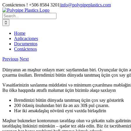
Skip
Contáctenos ! +506 8584 3201
|
info@polypipeplastics.com
to
Facebook
X
Instagram
WhatsApp
content
Search
for:
Home
Aplicaciones
Documentos
Contáctenos
Previous
Next
Dünyanın ən məşhur onlayn mərc saytlarından biri. Oyunçular üçün ə
çıxarma üsulları. Brendimizi bütün dünyada tanıtmaq üçün çox səy g
Vəsaitlərinizin saxlanma müddətini və minimum çıxarılması məbləğini m
Bu ölkə haqqında ətraflı məlumat üçün bizimlə əlaqə saxlayın
Brendimizi bütün dünyada tanıtmaq üçün çox səy göstəririk
200 ödəniş üsulundan biri ilə ən azı 30$ pul çıxarın.
Hər iki əməkdaşlıq növünü eyni vaxtda birləşdirin
Məşhur bukmeker kontorunun tərəfdaşı olun və şirkətin xalis gəlirini
tərəfdaşlıq linkinizi mümkün – qədər tez əldə edin. Biz öz təcrübəmiz