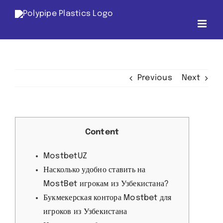
Skip
to
content
Previous
Next
Content
MostbetUZ
Насколько удобно ставить на
MostBet игрокам из Узбекистана?
Букмекерская контора Mostbet для
игроков из Узбекистана