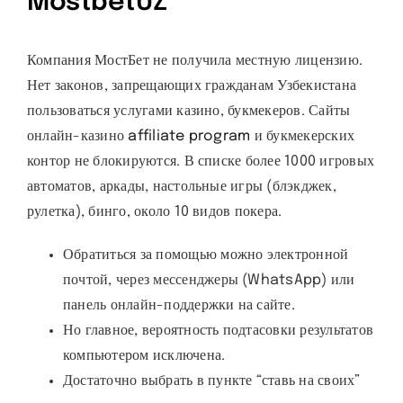
MostbetUZ
Компания МостБет не получила местную лицензию.
Нет законов, запрещающих гражданам Узбекистана
пользоваться услугами казино, букмекеров. Сайты
онлайн-казино
affiliate program
и букмекерских
контор не блокируются. В списке более 1000 игровых
автоматов, аркады, настольные игры (блэкджек,
рулетка), бинго, около 10 видов покера.
Обратиться за помощью можно электронной
почтой, через мессенджеры (WhatsApp) или
панель онлайн-поддержки на сайте.
Но главное, вероятность подтасовки результатов
компьютером исключена.
Достаточно выбрать в пункте “ставь на своих”