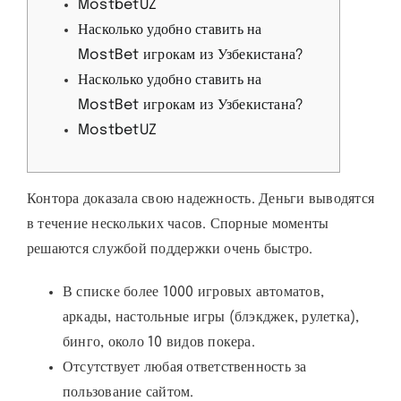
MostbetUZ
Насколько удобно ставить на
MostBet игрокам из Узбекистана?
Насколько удобно ставить на
MostBet игрокам из Узбекистана?
MostbetUZ
Контора доказала свою надежность. Деньги выводятся
в течение нескольких часов. Спорные моменты
решаются службой поддержки очень быстро.
В списке более 1000 игровых автоматов,
аркады, настольные игры (блэкджек, рулетка),
бинго, около 10 видов покера.
Отсутствует любая ответственность за
пользование сайтом.