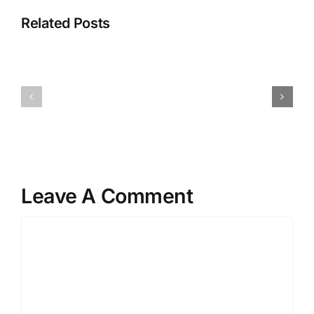
Related Posts
бонусы
Мостбет
до
скачать
250%,
на
официальный
компьютер
сайт
бесплатно
в
приложен
Узбекистане
windows
Leave A Comment
Comment