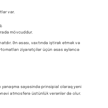
lar var.
q.
burada mövcuddur.
atdır. Ən əsası, vaxtında iştirak etmək və
avtomatları ziyarətçilər üçün əsas əyləncə
ı yanaşma sayəsində prinsipial olaraq yeni
əvi atmosferə üstünlük verənlər də olur.