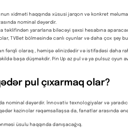
nun xidməti haqqında xüsusi jarqon və konkret məlumat
tasında nominal dəyərdir.
 təklifindən yararlana biləcəyi şəxsi hesabına aparaca
nolar, TVBet bölməsində canlı oyunlar və daha çox şey 
ərqli olaraq , həmişə əlinizdədir və istifadəsi daha rah
şəkildə başa düşməkdir. Pin Up az pul və ya pulsuz oyun 
ədər pul çıxarmaq olar?
a nominal dəyərdir. İnnovativ texnologiyalar və yaradıc
dər kazinolar rəqəmsallaşsa da, fanatlar arasında ənən
ənməsi üsulu haqqında danışacağıq.