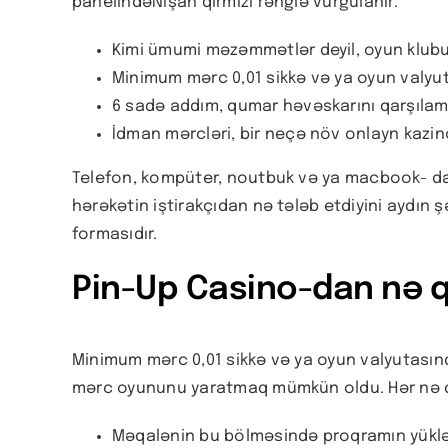
panelindəNişan qırmızı rənglə vurğulanır.
Kimi ümumi məzəmmətlər deyil, oyun klubu
Minimum mərc 0,01 sikkə və ya oyun valyu
6 sadə addım, qumar həvəskarını qarşılama
İdman mərcləri, bir neçə növ onlayn kazi
Telefon, kompüter, noutbuk və ya macbook- dan f
hərəkətin iştirakçıdan nə tələb etdiyini aydın 
formasıdır.
Pin-Up Casino-dan nə q
Minimum mərc 0,01 sikkə və ya oyun valyutasınd
mərc oyununu yaratmaq mümkün oldu. Hər nə qə
Məqalənin bu bölməsində proqramın yükl