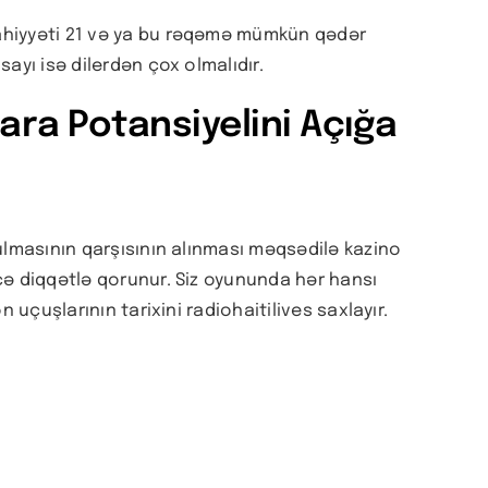
 mahiyyəti 21 və ya bu rəqəmə mümkün qədər
sayı isə dilerdən çox olmalıdır.
Para Potansiyelini Açığa
yulmasının qarşısının alınması məqsədilə kazino
əcə diqqətlə qorunur. Siz oyununda hər hansı
 uçuşlarının tarixini radiohaitilives saxlayır.