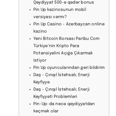
Qeydiyyat 500-ə qədər bonus
Pin Up kazinosunun mobil
versiyası varmı?
Pin Up Casino – Azerbaycan online
kazino
Yeni Bitcoin Borsası Paribu Com
Türkiye’nin Kripto Para
Potansiyelini Açığa Çıkarmak
Istiyor
Pin Up oyuncularından geri bildirim
Daş – Çınqıl İstehsalı; Enerji
Keyfiyyə
Daş – Çınqıl İstehsalı; Enerji
Keyfiyyəti Problemləri
Pin-Up-da necə qeydiyyatdan
keçmək olar