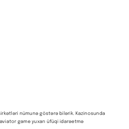
irkətləri nümunə göstərə bilərik. Kazinosunda
z aviator game yuxarı üfüqi idarəetmə