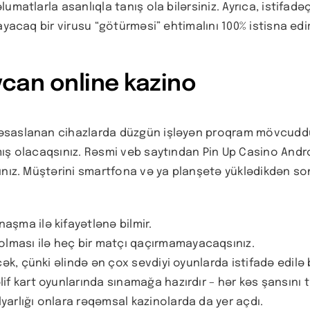
atlarla asanlıqla tanış ola bilərsiniz. Ayrıca, istifadəçi
ayacaq bir virusu “götürməsi” ehtimalını 100% istisna ed
ycan online kazino
əsaslanan cihazlarda düzgün işləyən proqram mövcuddur
mış olacaqsınız. Rəsmi veb saytından Pin Up Casino And
sınız. Müştərini smartfona və ya planşetə yüklədikdən s
aşma ilə kifayətlənə bilmir.
lması ilə heç bir matçı qaçırmamayacaqsınız.
cək, çünki əlində ən çox sevdiyi oyunlarda istifadə edilə 
if kart oyunlarında sınamağa hazırdır – hər kəs şansını 
yarlığı onlara rəqəmsal kazinolarda da yer açdı.