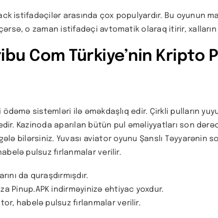
jack istifadəçilər arasında çox populyardır. Bu oyunun
sə, o zaman istifadəçi avtomatik olaraq itirir, xalların 
ribu Com Türkiye’nin Kripto 
 ödəmə sistemləri ilə əməkdaşlıq edir. Çirkli pulların yu
 edir. Kazinoda aparılan bütün pul əməliyyatları son dər
gələ bilərsiniz. Yuvası aviator oyunu Şanslı Təyyarənin son
belə pulsuz fırlanmalar verilir.
rını da quraşdırmışdır.
a Pinup.APK indirməyinizə ehtiyac yoxdur.
r, habelə pulsuz fırlanmalar verilir.