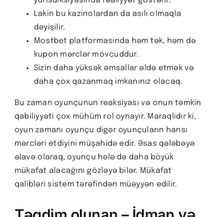
yurisdiksiyasında fəaliyyət göstərir.
Lakin bu kazinolardan da asılı olmaqla
dəyişilir.
Mostbet platformasında həm tək, həm də
kupon mərclər mövcuddur.
Sizin daha yüksək əmsallar əldə etmək və
daha çox qazanmaq imkanınız olacaq.
Bu zaman oyunçunun reaksiyası və onun təmkin
qabiliyyəti çox mühüm rol oynayır. Maraqlıdır ki,
oyun zamanı oyunçu digər oyunçuların hansı
mərcləri etdiyini müşahidə edir. Əsas qələbəyə
əlavə olaraq, oyunçu hələ də daha böyük
mükafat alacağını gözləyə bilər. Mükafat
qalibləri sistem tərəfindən müəyyən edilir.
Təqdim olunan – İdman və