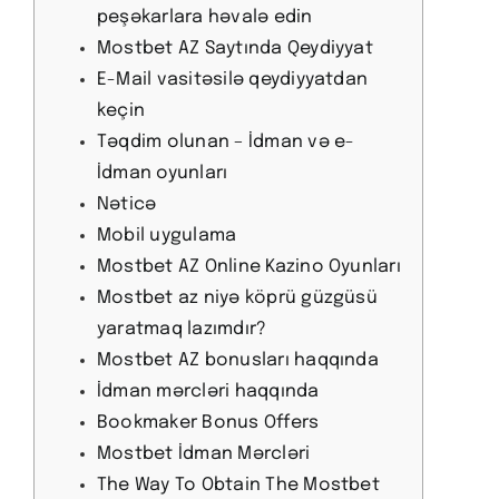
peşəkarlara həvalə edin
Mostbet AZ Saytında Qeydiyyat
E-Mail vasitəsilə qeydiyyatdan
keçin
Təqdim olunan – İdman və e-
İdman oyunları
Nəticə
Mobil uygulama
Mostbet AZ Online Kazino Oyunları
Mostbet az niyə köprü güzgüsü
yaratmaq lazımdır?
Mostbet AZ bonusları haqqında
İdman mərcləri haqqında
Bookmaker Bonus Offers
Mostbet İdman Mərcləri
The Way To Obtain The Mostbet