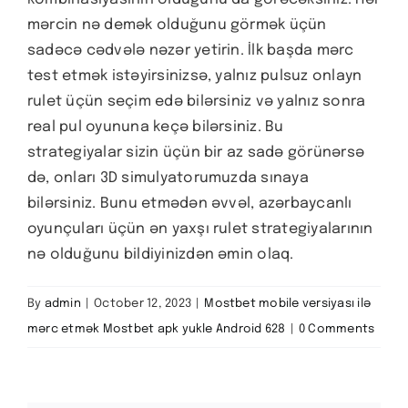
mərcin nə demək olduğunu görmək üçün
sadəcə cədvələ nəzər yetirin. İlk başda mərc
test etmək istəyirsinizsə, yalnız pulsuz onlayn
rulet üçün seçim edə bilərsiniz və yalnız sonra
real pul oyununa keçə bilərsiniz. Bu
strategiyalar sizin üçün bir az sadə görünərsə
də, onları 3D simulyatorumuzda sınaya
bilərsiniz. Bunu etmədən əvvəl, azərbaycanlı
oyunçuları üçün ən yaxşı rulet strategiyalarının
nə olduğunu bildiyinizdən əmin olaq.
By
admin
|
October 12, 2023
|
Mostbet mobile versiyası ilə
mərc etmək Mostbet apk yukle Android 628
|
0 Comments