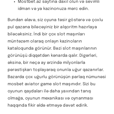
Mostbet.az saytına daxil olun və sevimli
idman və ya kazinonuza mərc edin.
Bundan əlavə, siz oyuna təsir göstərə və çoxlu
pul qazana biləcəyiniz bir alqoritm hazırlaya
biləcəksiniz. İndi bir çox slot maşınları
müntəzəm olaraq onlayn kazinoların
kataloqunda görünür. Bəzi slot maşınlarının
görünüşü diqqətdən kənarda qalır. Digərləri,
əksinə, bir neçə ay ərzində milyonlarla
pərəstişkarı toplayaraq onunla uğur qazanırlar.
Bazarda çox uğurlu görünüşün parlaq nümunəsi
mosbet aviator game slot maşınıdır. Sizi bu
oyunun qaydaları ilə daha yaxından tanış
olmağa, oyunun mexanikası və oynanması
haqqında fikir əldə etməyə dəvət edirik.