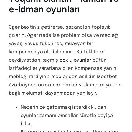
e-İdman oyunları
Əgər bəxtiniz gətirərsə, qazancları toplayıb
çıxarın. Əgər nədə isə problem olsa və məbləğ
yavaş-yavüş tükənirsə, müəyyən bir
kompensasiya ala bilərsiniz. Bu təklifdən
qeydiyyatdan keçmiş
coxlu oyunlar
bütün
istifadəçilər yararlana bilər. Kompensasiyanın
məbləği itirdiyiniz məbləğdən asılıdır. Mostbet
Azərbaycan ən son hadisələr və kampaniyalarla
bağlı məlumatı dayanmadan yeniləyir.
Nəzərinizə çatdırmaq istərdik ki, canlı
oyunlar zamanı əmsallar sürətlə dəyişə
bilər.