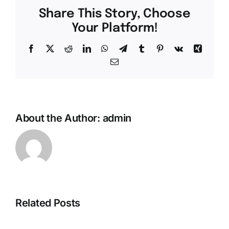
Share This Story, Choose
Your Platform!
Facebook
X
Reddit
LinkedIn
WhatsApp
Telegram
Tumblr
Pinterest
Vk
Xing
Email
About the Author:
admin
2022
Related Posts
MostBet
2023