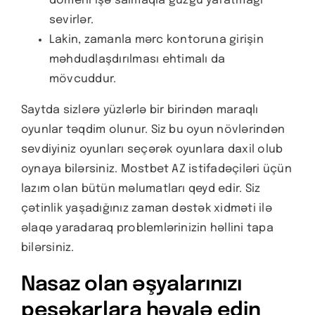
domeni işə salmaqla güzgü yaratmağı
sevirlər.
Lakin, zamanla mərc kontoruna girişin
məhdudlaşdırılması ehtimalı da
mövcuddur.
Saytda sizlərə yüzlərlə bir birindən maraqlı
oyunlar təqdim olunur. Siz bu oyun növlərindən
sevdiyiniz oyunları seçərək oyunlara daxil olub
oynaya bilərsiniz. Mostbet AZ istifadəçiləri üçün
lazım olan bütün məlumatları qeyd edir. Siz
çətinlik yaşadığınız zaman dəstək xidməti ilə
əlaqə yaradaraq problemlərinizin həllini tapa
bilərsiniz.
Nasaz olan əşyalarınızı
peşəkarlara həvalə edin