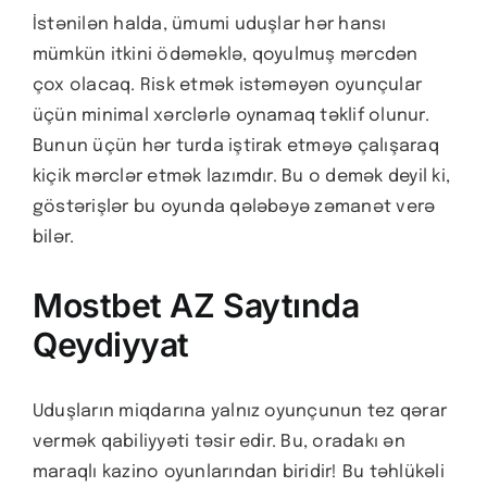
İstənilən halda, ümumi uduşlar hər hansı
mümkün itkini ödəməklə, qoyulmuş mərcdən
çox olacaq. Risk etmək istəməyən oyunçular
üçün minimal xərclərlə oynamaq təklif olunur.
Bunun üçün hər turda iştirak etməyə çalışaraq
kiçik mərclər etmək lazımdır. Bu o demək deyil ki,
göstərişlər bu oyunda qələbəyə zəmanət verə
bilər.
Mostbet AZ Saytında
Qeydiyyat
Uduşların miqdarına yalnız oyunçunun tez qərar
vermək qabiliyyəti təsir edir. Bu, oradakı ən
maraqlı kazino oyunlarından biridir! Bu təhlükəli