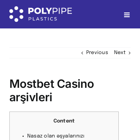
Skip
to
content
Previous
Next
Mostbet Casino
arşivleri
Content
Nasaz olan əşyalarınızı