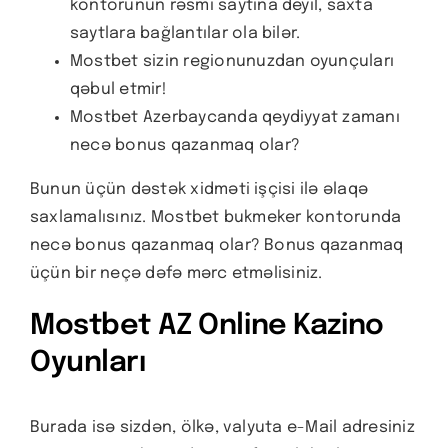
kontorunun rəsmi saytına deyil, saxta
saytlara bağlantılar ola bilər.
Mostbet sizin regionunuzdan oyunçuları
qəbul etmir!
Mostbet Azerbaycanda qeydiyyat zamanı
necə bonus qazanmaq olar?
Bunun üçün dəstək xidməti işçisi ilə əlaqə
saxlamalısınız. Mostbet bukmeker kontorunda
necə bonus qazanmaq olar? Bonus qazanmaq
üçün bir neçə dəfə mərc etməlisiniz.
Mostbet AZ Online Kazino
Oyunları
Burada isə sizdən, ölkə, valyuta e-Mail adresiniz