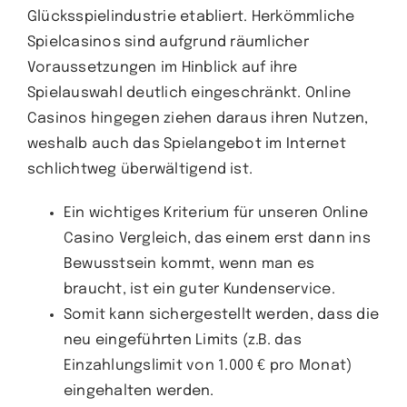
Glücksspielindustrie etabliert. Herkömmliche
Spielcasinos sind aufgrund räumlicher
Voraussetzungen im Hinblick auf ihre
Spielauswahl deutlich eingeschränkt. Online
Casinos hingegen ziehen daraus ihren Nutzen,
weshalb auch das Spielangebot im Internet
schlichtweg überwältigend ist.
Ein wichtiges Kriterium für unseren Online
Casino Vergleich, das einem erst dann ins
Bewusstsein kommt, wenn man es
braucht, ist ein guter Kundenservice.
Somit kann sichergestellt werden, dass die
neu eingeführten Limits (z.B. das
Einzahlungslimit von 1.000 € pro Monat)
eingehalten werden.