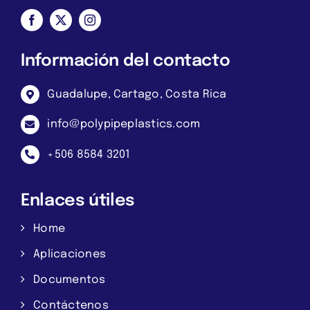
Información del contacto
Guadalupe, Cartago, Costa Rica
info@polypipeplastics.com
+506 8584 3201
Enlaces útiles
Home
Aplicaciones
Documentos
Contáctenos