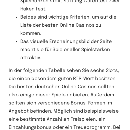
Spielbanken stellt Stiftung Warentest zwei
Haken fest.
Beides sind wichtige Kriterien, um auf die
Liste der besten Online Casinos zu
kommen.
Das visuelle Erscheinungsbild der Seite
macht sie für Spieler aller Spielstärken
attraktiv.
In der folgenden Tabelle sehen Sie sechs Slots,
die einen besonders guten RTP-Wert besitzen.
Die besten deutschen Online Casinos sollten
also einige dieser Spiele anbieten. Außerdem
sollten sich verschiedene Bonus-Formen im
Angebot befinden. Möglich sind beispielsweise
eine bestimmte Anzahl an Freispielen, ein
Einzahlungsbonus oder ein Treueprogramm. Bei