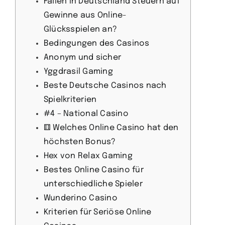
Fallen in Deutschland Steuern auf
Gewinne aus Online-
Glücksspielen an?
Bedingungen des Casinos
Anonym und sicher
Yggdrasil Gaming
Beste Deutsche Casinos nach
Spielkriterien
#4 – National Casino
⚅ Welches Online Casino hat den
höchsten Bonus?
Hex von Relax Gaming
Bestes Online Casino für
unterschiedliche Spieler
Wunderino Casino
Kriterien für Seriöse Online