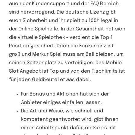
auch der Kundensupport und der FAQ Bereich
sind hervorragend. Die deutsche Lizenz gibt
euch Sicherheit und ihr spielt zu 100% legal in
der Online Spielhalle. In der Gesamtheit hat sich
die virtuelle Spielothek – verdient die Top 1
Position gesichert. Doch die Konkurrenz ist
groß und Merkur Spiel muss am Ball bleiben, um
seinen Spitzenplatz zu verteidigen. Das Mobile
Slot Angebot ist Top und von den Tischlimits ist
für jeden Geldbeutel etwas dabei.
Für Bonus und Aktionen hat sich der
Anbieter einiges einfallen lassen.
Die Art und Weise, wie schnell und
kompetent geantwortet wird, gibt Ihnen
einen Anhaltspunkt dafür, ob Sie es mit