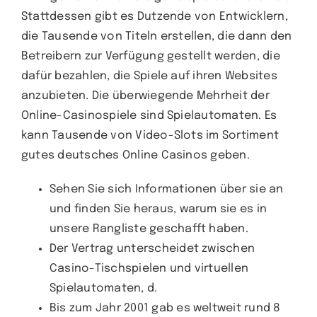
Stattdessen gibt es Dutzende von Entwicklern,
die Tausende von Titeln erstellen, die dann den
Betreibern zur Verfügung gestellt werden, die
dafür bezahlen, die Spiele auf ihren Websites
anzubieten. Die überwiegende Mehrheit der
Online-Casinospiele sind Spielautomaten. Es
kann Tausende von Video-Slots im Sortiment
gutes deutsches Online Casinos geben.
Sehen Sie sich Informationen über sie an
und finden Sie heraus, warum sie es in
unsere Rangliste geschafft haben.
Der Vertrag unterscheidet zwischen
Casino-Tischspielen und virtuellen
Spielautomaten, d.
Bis zum Jahr 2001 gab es weltweit rund 8