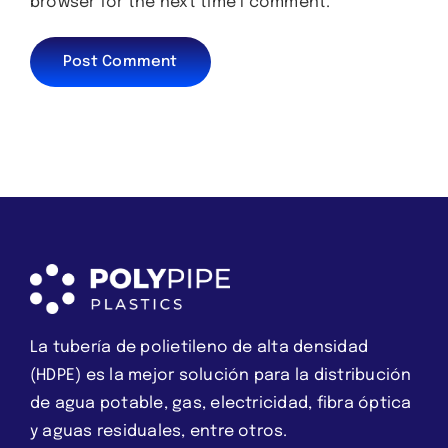
browser for the next time I comment.
La tubería de polietileno de alta densidad
(HDPE) es la mejor solución para la distribución
de agua potable, gas, electricidad, fibra óptica
y aguas residuales, entre otros.