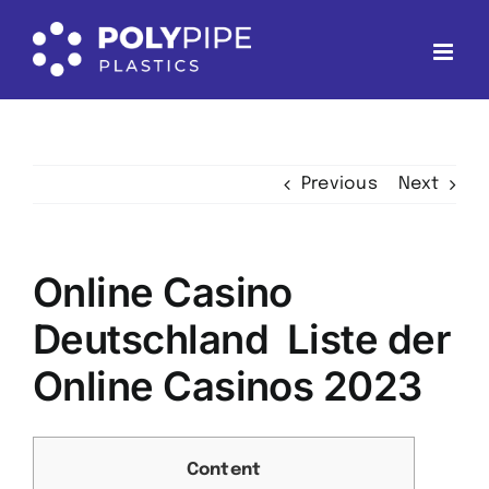
Skip
to
content
Previous
Next
Online Casino
Deutschland ️ Liste der
Online Casinos 2023
Content