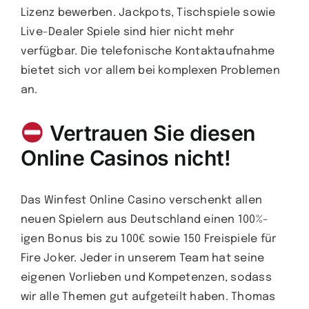
Lizenz bewerben. Jackpots, Tischspiele sowie
Live-Dealer Spiele sind hier nicht mehr
verfügbar. Die telefonische Kontaktaufnahme
bietet sich vor allem bei komplexen Problemen
an.
Vertrauen Sie diesen
Online Casinos nicht!
Das Winfest Online Casino verschenkt allen
neuen Spielern aus Deutschland einen 100%-
igen Bonus bis zu 100€ sowie 150 Freispiele für
Fire Joker. Jeder in unserem Team hat seine
eigenen Vorlieben und Kompetenzen, sodass
wir alle Themen gut aufgeteilt haben. Thomas