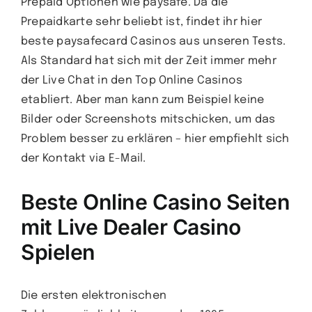
Prepaid Optionen wie paysafe. Da die
Prepaidkarte sehr beliebt ist, findet ihr hier
beste paysafecard Casinos aus unseren Tests.
Als Standard hat sich mit der Zeit immer mehr
der Live Chat in den Top Online Casinos
etabliert. Aber man kann zum Beispiel keine
Bilder oder Screenshots mitschicken, um das
Problem besser zu erklären – hier empfiehlt sich
der Kontakt via E-Mail.
Beste Online Casino Seiten
mit Live Dealer Casino
Spielen
Die ersten elektronischen