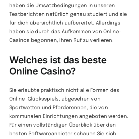
haben die Umsatzbedingungen in unseren
Testberichten natürlich genau studiert und sie
für dich übersichtlich aufbereitet. Allerdings
haben sie durch das Aufkommen von Online-
Casinos begonnen, ihren Ruf zu verlieren.
Welches ist das beste
Online Casino?
Sie erlaubte praktisch nicht alle Formen des
Online-Glücksspiels, abgesehen von
Sportwetten und Pferderennen, die von
kommunalen Einrichtungen angeboten werden.
Für einen vollständigen Überblick über den
besten Softwareanbieter schauen Sie sich