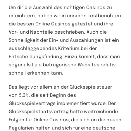
Um dir die Auswahl des richtigen Casinos zu
erleichtern, haben wir in unseren Testberichten
die besten Online Casinos getestet und ihre
Vor- und Nachteile beschrieben. Auch die
Schnelligkeit der Ein- und Auszahlungen ist ein
ausschlaggebendes Kriterium bei der
Entscheidungsfindung. Hinzu kommt, dass man
sogar als Laie betrügerische Websites relativ
schnell erkennen kann.
Das liegt vor allem an der Glücksspielsteuer
von 5,3%, die seit Beginn des
Glücksspielvertrags implementiert wurde. Der
Glücksspielstaatsvertrag hatte weitreichende
Folgen für Online Casinos, die sich an die neuen
Regularien halten und sich für eine deutsche