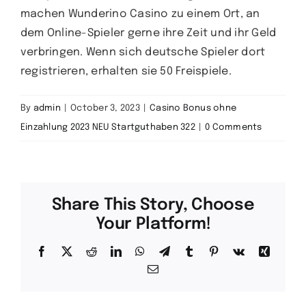
machen Wunderino Casino zu einem Ort, an
dem Online-Spieler gerne ihre Zeit und ihr Geld
verbringen. Wenn sich deutsche Spieler dort
registrieren, erhalten sie 50 Freispiele.
By
admin
|
October 3, 2023
|
Casino Bonus ohne
Einzahlung 2023 NEU Startguthaben 322
|
0 Comments
Share This Story, Choose
Your Platform!
Facebook
X
Reddit
LinkedIn
WhatsApp
Telegram
Tumblr
Pinterest
Vk
Xing
Email