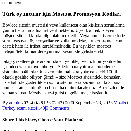
çekinmeyin.
Türk oyuncular için Mostbet Promosyon Kodları
Böylece sitenin müşterisi veya kullanıcısı olan kişilerin sorunlarına
günün her anında hizmet verilmektedir. Üyelik almak isteyen
müşteri site hakkında bilgi alabilmektedir. Veya bonus işlemlerinde
sorun yaşayan üyeler şartlar ve kullanım detayları konusunda canlı
destek hattı ile irtibat kurabilmektedir. Bu teşvikler, mostbet
iletişim’teki kumar deneyiminizi kesinlikle geliştirecektir.
rakip şirketlere göre aralarında en yenilikçi ve hızlı bir şekilde bu
işlemleri yapan diye biliniyor. Sitede para yatırma için ödeme
sistemine bağlı olarak bazen minimal para yatırma talebi 100 tl
olarak gözüke biliyor. Şimdi – size Mostbet sitesindeki bonusları
liste halinde gösterdikten sonra sitenin para kazandıran kusursuz
bonus stratejisi olduğuna bir daha emin olacaksınız. Bu yüzden de
zaman zaman Mostbet sitesi girişi engellenmeye başlandı.
By
admin
|
2023-09-28T23:02:42+00:00
September 28, 2023
|
Mostbet
Turkey resmi sitesi 149
|
0 Comments
Share This Story, Choose Your Platform!
Facebook
X
Reddit
LinkedIn
WhatsApp
Telegram
Tumblr
Pinterest
Vk
Xing
Email