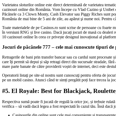
Varietatea sloturilor online este direct determinată de varietatea temati
cazinouri online din România. Vom începe cu Vlad Cazino şi Unibet car
Păcănele ca 3 Clown Monty, Cash Elevator sau Piggy Riches sunt populare
România de mai bine de 5 ani de zile, au apărut şi nume noi. Pentru că p
Toate materialele de pe Casinos.ro sunt scrise de persoane cu foarte mul
în versiuni RNG și live casino. Dacă jucați jocuri de masă cu dealeri r
10 cazinouri online în ceea ce privește designul inovațional al platformei
Jocuri de păcănele 777 – cele mai cunoscute tipuri de
Retragerile de bani prin transfer bancar sau cu cardul sunt procesate și 
care îți permit să depui și săp retragi direct din sucursale stradale, fă
mare parte banate de către providerii voștri de internet, deci este destu
Operatorii listaţi pe site-ul nostru sunt cunoscuţi pentru oferta de jocu
pe un mobil casino. Atunci când te simți pregătit poți face trecea la joc
#5. El Royale: Best for Blackjack, Roulet
Respectiva sumă poate fi jucată de regulă la orice joc, și trebuie rula
verifica – să vadă dacă legea a fost respectată în cazul tău. Însă dacă joc
Casinourile din online sunt cele mai conveniente şi transparente 