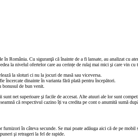
ale în România. Cu siguranţă că înainte de a fi lansate, au analizat cu ate
ea la nivelul ofertelor care au cerințe de rulaj mai mici şi care vin cu te
ează la sloturi ci nu la jocuri de masă sau viceversa.
fie încercate dinainte în varianta fără plată pentru începători.
ru bonusul de bun venit.
rii sunt net superioare şi facile de accesat. Alte atuuri ale lor sunt comp
seamnă că respectivul cazino îți va credita pe cont o anumită sumă dup
 furnizori în câteva secunde. Se mai poate adăuga aici că de pe mobil se
uneri şi retrageri la fel de rapide.