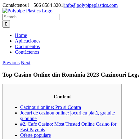
Skip
Contáctenos ! +506 8584 3201
|
info@polypipeplastics.com
to
Facebook
X
Instagram
WhatsApp
content
Search
for:
Home
Aplicaciones
Documentos
Contáctenos
Previous
Next
Top Casino Online din România 2023 Cazinouri Leg
Content
Cazinouri online: Pro și Contra
Jocuri de cazinou online: jocuri cu plată, gratuite
şi online
#2. Cafe Casino: Most Trusted Online Casino for
Fast Payouts
Oferte populare