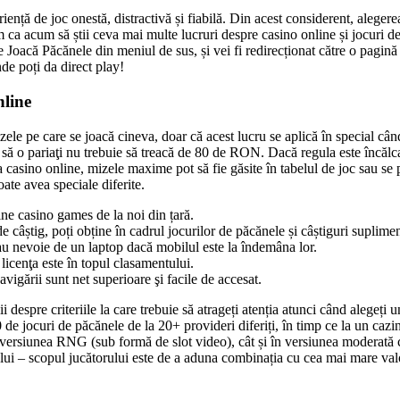
ență de joc onestă, distractivă și fiabilă. Din acest considerent, alegere
m ca acum să știi ceva mai multe lucruri despre casino online și jocuri d
pe Joacă Păcănele din meniul de sus, și vei fi redirecționat către o pagi
nde poți da direct play!
nline
zele pe care se joacă cineva, doar că acest lucru se aplică în special când
ă o pariaţi nu trebuie să treacă de 80 de RON. Dacă regula este încălcată
la casino online, mizele maxime pot să fie găsite în tabelul de joc sau
ate avea speciale diferite.
line casino games de la noi din țară.
r de câștig, poți obține în cadrul jocurilor de păcănele și câștiguri supli
 au nevoie de un laptop dacă mobilul este la îndemâna lor.
 licenţa este în topul clasamentului.
navigării sunt net superioare şi facile de accesat.
i despre criteriile la care trebuie să atrageți atenția atunci când alegeți
 de jocuri de păcănele de la 20+ provideri diferiți, în timp ce la un cazi
 versiunea RNG (sub formă de slot video), cât și în versiunea moderată c
ului – scopul jucătorului este de a aduna combinația cu cea mai mare val