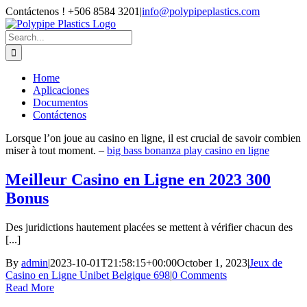
Skip
Contáctenos ! +506 8584 3201
|
info@polypipeplastics.com
to
Facebook
X
Instagram
WhatsApp
content
Search
for:
Home
Aplicaciones
Documentos
Contáctenos
Lorsque l’on joue au casino en ligne, il est crucial de savoir combien
miser à tout moment. –
big bass bonanza play casino en ligne
Meilleur Casino en Ligne en 2023 300
Bonus
Des juridictions hautement placées se mettent à vérifier chacun des
[...]
By
admin
|
2023-10-01T21:58:15+00:00
October 1, 2023
|
Jeux de
Casino en Ligne Unibet Belgique 698
|
0 Comments
Read More