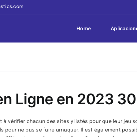
astics.com
Home
Aplicacion
 en Ligne en 2023 3
 vérifier chacun des sites y listés pour que leur jeu soi
our ne pas se faire arnaquer. Il est également possible