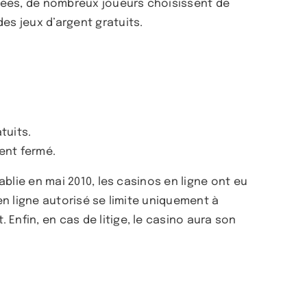
années, de nombreux joueurs choisissent de
es jeux d’argent gratuits.
tuits.
ent fermé.
ablie en mai 2010, les casinos en ligne ont eu
en ligne autorisé se limite uniquement à
Enfin, en cas de litige, le casino aura son