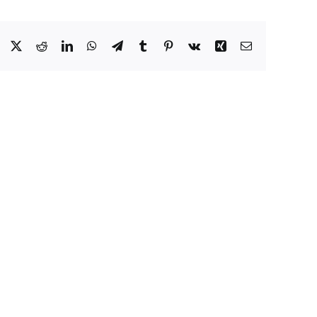
Facebook
X
Reddit
LinkedIn
WhatsApp
Telegram
Tumblr
Pinterest
Vk
Xing
Email