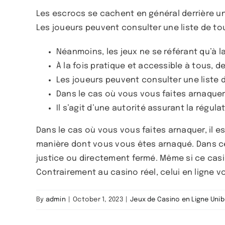
Les escrocs se cachent en général derrière un 
Les joueurs peuvent consulter une liste de tou
Néanmoins, les jeux ne se référant qu’à 
À la fois pratique et accessible à tous,
Les joueurs peuvent consulter une liste d
Dans le cas où vous vous faites arnaquer, 
Il s’agit d’une autorité assurant la régula
Dans le cas où vous vous faites arnaquer, il es
manière dont vous vous êtes arnaqué. Dans ce
justice ou directement fermé. Même si ce cas
Contrairement au casino réel, celui en ligne v
By
admin
|
October 1, 2023
|
Jeux de Casino en Ligne Unib