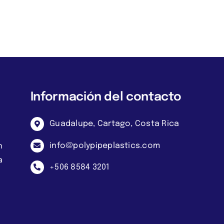
Información del contacto
Guadalupe, Cartago, Costa Rica
info@polypipeplastics.com
n
a
+506 8584 3201