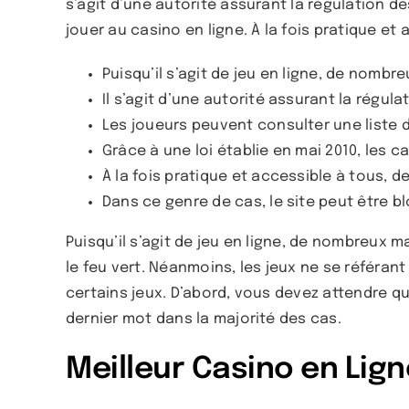
s’agit d’une autorité assurant la régulation d
jouer au casino en ligne. À la fois pratique e
Puisqu’il s’agit de jeu en ligne, de nombr
Il s’agit d’une autorité assurant la régula
Les joueurs peuvent consulter une liste d
Grâce à une loi établie en mai 2010, les ca
À la fois pratique et accessible à tous,
Dans ce genre de cas, le site peut être 
Puisqu’il s’agit de jeu en ligne, de nombreux m
le feu vert. Néanmoins, les jeux ne se référant
certains jeux. D’abord, vous devez attendre qu
dernier mot dans la majorité des cas.
Meilleur Casino en Lig