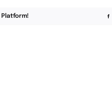
 Platform!
Jeux
de