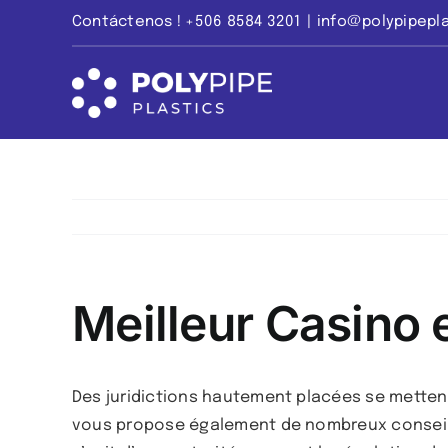
Skip
Contáctenos ! +506 8584 3201
|
info@polypipepl
to
content
Meilleur Casino
Des juridictions hautement placées se mettent à
vous propose également de nombreux conseils p