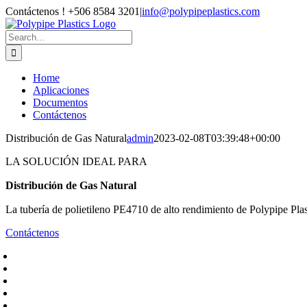
Skip
Contáctenos ! +506 8584 3201
|
info@polypipeplastics.com
to
Facebook
X
Instagram
WhatsApp
content
Search
for:
Home
Aplicaciones
Documentos
Contáctenos
Distribución de Gas Natural
admin
2023-02-08T03:39:48+00:00
LA SOLUCIÓN IDEAL PARA
Distribución de Gas Natural
La tubería de polietileno PE4710 de alto rendimiento de Polypipe Plasti
Contáctenos