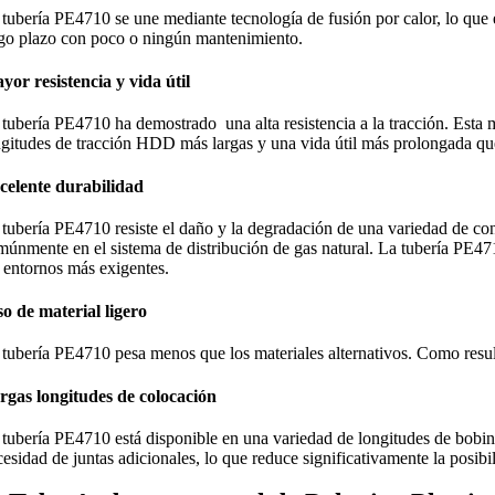
 tubería PE4710 se une mediante tecnología de fusión por calor, lo que 
rgo plazo con poco o ningún mantenimiento.
yor resistencia y vida útil
 tubería PE4710 ha demostrado una alta resistencia a la tracción. Esta m
ngitudes de tracción HDD más largas y una vida útil más prolongada que 
celente durabilidad
 tubería PE4710 resiste el daño y la degradación de una variedad de co
múnmente en el sistema de distribución de gas natural. La tubería PE4
s entornos más exigentes.
so de material ligero
 tubería PE4710 pesa menos que los materiales alternativos. Como resulta
rgas longitudes de colocación
 tubería PE4710 está disponible en una variedad de longitudes de bobina 
esidad de juntas adicionales, lo que reduce significativamente la posibil