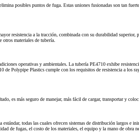
elimina posibles puntos de fuga. Estas uniones fusionadas son tan fuert
ayor resistencia a la tracción, combinada con su durabilidad superior, 
otros materiales de tubería.
ndiciones operativas y ambientales. La tubería PE4710 exhibe resistenc
710 de Polypipe Plastics cumple con los requisitos de resistencia a l
do, es más seguro de manejar, más fácil de cargar, transportar y coloca
estándar, todas las cuales ofrecen sistemas de distribución largos e in
idad de fugas, el costo de los materiales, el equipo y la mano de obra ne