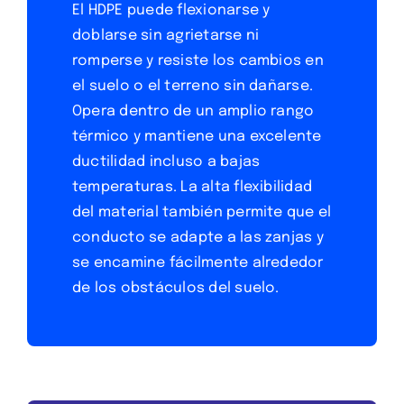
El HDPE puede flexionarse y
doblarse sin agrietarse ni
romperse y resiste los cambios en
el suelo o el terreno sin dañarse.
Opera dentro de un amplio rango
térmico y mantiene una excelente
ductilidad incluso a bajas
temperaturas. La alta flexibilidad
del material también permite que el
conducto se adapte a las zanjas y
se encamine fácilmente alrededor
de los obstáculos del suelo.